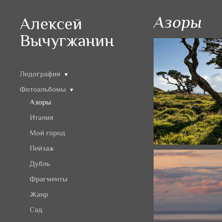
Азоры
Алексей
Вычугжанин
Ледография
▼
Фотоальбомы
▼
Азоры
Италия
Мой город
Пейзаж
Дубль
Фрагменты
Жанр
Сад