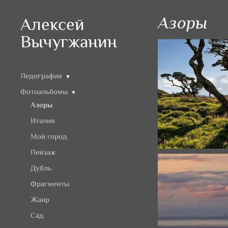
Азоры
Алексей
Вычугжанин
Ледография
▼
Фотоальбомы
▼
Азоры
Италия
Мой город
Пейзаж
Дубль
Фрагменты
Жанр
Сад