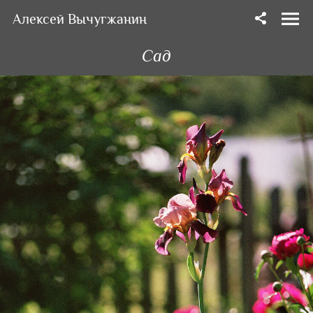
Алексей Вычугжанин
Сад