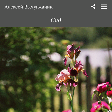
Алексей Вычугжанин
Сад